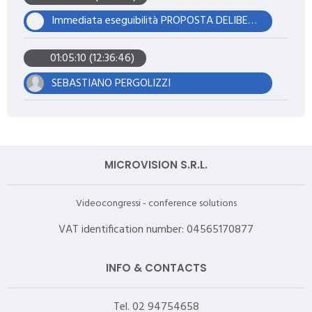
Immediata eseguibilità PROPOSTA DELIBERA N. 430 DEL 24/12/25 - DFB
01:05:10 (12:36:46)
SEBASTIANO PERGOLIZZI
MICROVISION S.R.L.
Videocongressi - conference solutions
VAT identification number: 04565170877
INFO & CONTACTS
Tel. 02 94754658